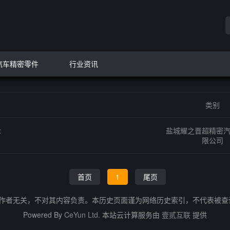
汽车精密零件
行业资讯
类别
盐城耀之晋超精密
评
限公司
首页
1
尾页
的作者无关，不对其内容负责。本历史页面谨为网络历史索引，不代表被
Powered By
CeYun Ltd.
本站云计算服务由
壹贰互联
提供