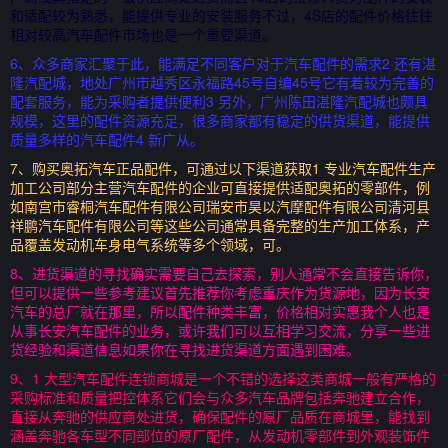
和适配较为熟悉，能提供专业的安装服务不过，4S店的配件价格往往
相对较高汽车配件市场也是一个重要渠道。
6、众多商家汇聚于此，能满足不同客户对于汽车配件的需求2 还有湛
隆汽配城，地处广州市越秀区永福路45号自编45号它有着较为完善的
配套服务，能为采购者提供便利3 另外，广州陈田湛隆汽配城也颇具
规模，这里的配件资源充足，很多商家都有稳定的供货渠道，能提供
质量多样的汽车配件4 新广从。
7、购买奥拓汽车正品配件，可通过以下渠道获取1 专业汽车配件生产
加工公司部分主营汽车配件的企业可直接提供适配奥拓的零部件，例
如南宫市睿桐汽车配件有限公司瑞安市昊以汽摩配件有限公司清河县
祥鹏汽车配件有限公司等这些公司通常具备完整的生产加工体系，产
品覆盖发动机车身电气系统等多个领域，可。
8、进货渠道的寻找确实需要自己去探索，别人通常不会直接告诉你，
但可以提供一些参考建议首先推荐你考虑重庆作为货源地，因为长安
汽车的总厂就在那里，所以配件种类丰富，价格相对实惠我个人也是
从事长安汽车配件的业务，或许我们可以互相学习交流，分享一些进
货经验和渠道信息如果你在寻找进货渠道方面遇到困难。
9、1 大型汽车配件连锁商城是一个不错的选择这类商城一般有严格的
采购标准和质量把控体系它们会与众多汽车品牌包括奔驰建立合作，
直接从奔驰的供应商处进货，确保配件的原厂品质在商城里，能找到
涵盖奔驰各车型不同部位的原厂配件，从发动机零部件到外观装饰件