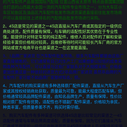
的汽车配件产品普国国际汽配城 位置山西省太原市 特点由普国集团联
合打造的山西最大全国一流的汽车配件专业市场之一，分为大车区小
车区轮胎区及油品区汽车配件批发市场进货渠道直接前往批发市场商
户可以直接前往上述排名的汽配用品批发市场进行采购。
2、4S店是常见的渠道之一4S店直接从汽车厂商或其指定的一级供应
商处进货，配件质量有保障，与车辆的适配性好其优势在于专业性
强，能提供针对特定车型的纯正配件，维修人员对配件的了解和安装
经验丰富但价格相对较高，且维修等待时间可能较长汽车厂商的官方
网站或官方电商平台也是渠道之一在这里能直接。
3、1品牌厂家进货 在汽车配件批发市场，很多汽车配件都是由这些厂
家直接销售的，它们通常有自己的生产工厂如果想要以较低的成本采
购各种汽车配件，可以直接与这些厂家联系对于大规模采购，价格会
更加优惠这是一种很好的进货方式2非品牌厂家进货 虽然非品牌的汽
车配件厂家可能不如品牌厂家那样知名，但。
4、汽车配件的购买渠道有多种选择原厂配件渠道，直接从汽车生产厂
家或其授权经销商处获取，质量最为可靠，能最大程度匹配车辆，但
价格通常较高品牌配件渠道，由知名品牌生产，质量有保障，性价比
相对原厂配件有优势，适配性也不错副厂配件渠道，价格较为亲民，
种类丰富，但质量参差不齐，购买时需仔细。
5、购买汽车配件有多种渠道可供选择4S店是比较常见的渠道之一4S
店配件通常与车辆品牌高度适配，质量有保障，因为它们直接从汽车
厂商或其指定的一级供应商处进货而且4S店的维修人员对配件的安装