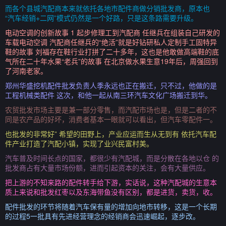
而各个县城汽配商本来就依托各地市配件商做分销批发商，原本也
“汽车经销+二网”模式仍然是一个好路，只是这条路需要升级。
电动空调的创新故事 1 起步修理工到汽配商 任继兵在组装自己研发的
车载电动空调 汽配商任继兵的“绝活”就是好钻研私人定制手工固特异
鞋的故事 刘福存在鞋行业打拼了二十多年，这也是他敢做高端鞋的底
气所在二十年水果“老兵”的故事 在北京做水果生意19年后，周强回到
了河南老家。
郑州华盛挖机配件批发负责人季永远也正在搬迁，只不过，他做的是
工程机械类配件 这次，和他一起从南三环汽车文化广场搬迁到华。
农贸批发市场主要是兼一部分零售，而汽配市场也是，但是二者的不
同是农产品的好坏，消费者基本一眼就可以看出，但汽车零配件一。
也批发的非常好” 希望的田野上，产业应运而生从无到有 依托汽车配
件产业打造了汽配小镇，实现了业兴民富村美。
汽车普及时间长点的国家，都很少有汽配城，而是分散在各地以仓 的
批发商占有大量市场份额，进而引起资本的关注，会有大量供应。
把上游的不知来路的配件转手给下游，实话说，这种汽配城的生意本
质上来说和批发红枣以及东海带鱼没有区别，都是进货，卖货，收。
配件批发的环节将随着汽车保有量的增加向地市转移，这是一个长期
的过程5一批具有先进经营理念的经销商会迅速崛起，逐步改。