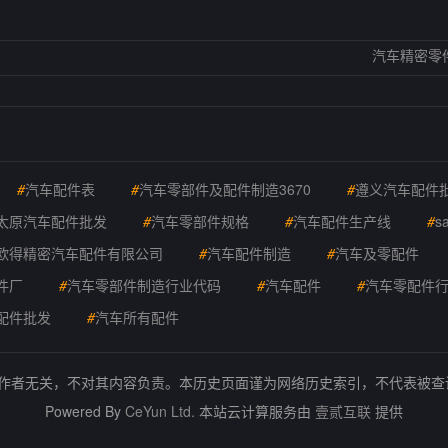
汽车精密零
#
汽车配件表
#
汽车零部件及配件制造3670
#
遵义汽车配件
太原汽车配件批发
#
汽车零部件规格
#
汽车配件生产线
#
s
欧得精密汽车配件有限公司
#
汽车配件制造
#
汽车及零配件
件厂
#
汽车零部件制造行业代码
#
汽车配件
#
汽车零配件
配件批发
#
汽车所有配件
的作者无关，不对其内容负责。本历史页面谨为网络历史索引，不代表被
Powered By
CeYun Ltd.
本站云计算服务由
壹贰互联
提供