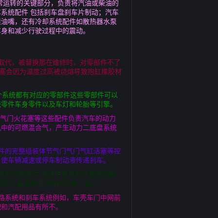
常运转的关键部分，负责将汽油或柴油的
系统配件 包括刹车盘刹车片制动；汽车
喷油嘴，还有冷却系统配件如散热器水泵
车身和减少行驶过程中的震动。
取代，被替换那在维修时，对零部件不了
活塞会因为温度过高被烧熔导致抱缸橡胶材
个系统都有对应的零部件这些零部件可以
统零件车身零件以及车灯和轮胎等引擎。
轴气门火花塞等这些配件负责汽车的动力
机中的可燃混合气，产生动力二底盘系统
件的完整组装体节气门气门气缸活塞等控
，使车辆减速或停车制动液传递刹车。
身及外观配件 包括车身车灯后视镜轮胎
虽然不直接参与汽车的行驶，但。
路系统和刹车系统例如，车壳车门中网前
配和汽配用品有所不。