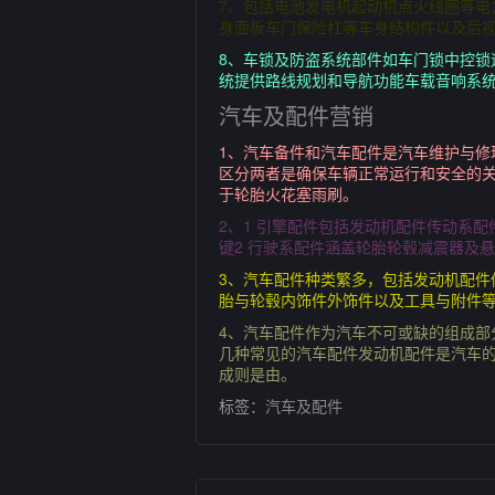
7、包括电池发电机起动机点火线圈等电
身面板车门保险杠等车身结构件以及后视
8、车锁及防盗系统部件如车门锁中控锁
统提供路线规划和导航功能车载音响系统
汽车及配件营销
1、汽车备件和汽车配件是汽车维护与
区分两者是确保车辆正常运行和安全的
于轮胎火花塞雨刷。
2、1 引擎配件包括发动机配件传动系
键2 行驶系配件涵盖轮胎轮毂减震器及
3、汽车配件种类繁多，包括发动机配
胎与轮毂内饰件外饰件以及工具与附件
4、汽车配件作为汽车不可或缺的组成
几种常见的汽车配件发动机配件是汽车
成则是由。
标签：
汽车及配件