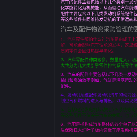
汽车的配件主要包括以下几个类别一发动
化学能转化为机械能，从而驱动汽车前进
配件主要包含以下几类发动机系统配件
等这些部件共同维持发动机的正常运转
汽车及配件物资采购管理的
1、汽车配件都怕什么？汽车是由成千
解，可能会影响汽车性能的发挥，这里统
质的零件会因过热提早老化。
2、汽车零配件种类繁多，数量庞大，涵
大致分为几大类引擎零件排气系统零件
3、汽车的配件主要包括以下几类一发动
输出和燃油效率例如，气缸是活塞运动
配件。
4、发动机系统配件发动机汽车的动力
制空气和燃料的进入与排出，以及实现
5、包括电池发电机起动机点火系统等电
等这些配件不仅关乎汽车的美观，也与驾
6、汽配是指构成汽车整体的各个单元
后保险杠大灯叶子板内饰板车座发动机