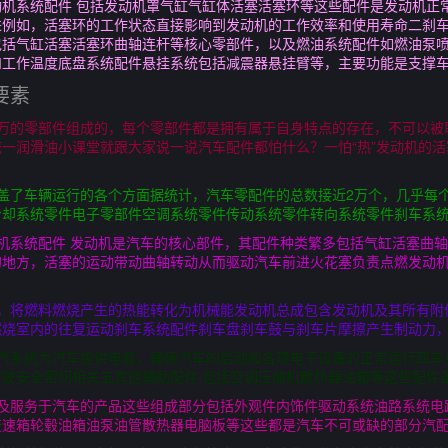
机系统配件 包括发动机罩气缸气缸体活塞活塞环等这些配件是发动机正
例如，活塞环的工作状态直接影响到发动机的工作效率和使用寿命二刹车
包括气缸活塞活塞环曲轴连杆等核心零部件，以及燃油系统配件如燃油泵
和工作温度底盘系统配件悬挂系统包括减震器悬挂臂等，主要功能是支撑
要素
上万的零部件组成的，每个零部件都是拥有属于自身特点的存在，不可以被
一润滑油小课堂就跟大家说一说汽车配件都怕什么？一怕“热”发动机的
盖了车辆运行的各个方面据统计，汽车零配件的总数接近2万个，几乎每
冷却系统零件电子零部件空调系统零件传动系统零件转向系统零件刹车系
机系统配件 发动机是汽车的核心部件，其配件种类繁多包括气缸活塞曲
的地方，活塞的运动带动曲轴转动从而驱动汽车前进火花塞负责点燃发动
源，将燃料燃烧产生的热能转化为机械能发动机总成包含发动机及其所有附
燃烧室内的往复运动刹车系统配件刹车盘刹车鼓与刹车片摩擦产生制动力
气系统为汽车提供电能，确保汽车的启动和各项电子设备的正常运行四车
驶安全密切相关五其他辅助配件 包括空调压缩机散热器油箱等这些配件
以及服务于汽车的产品这些组成部分包括外观件内饰件驱动系统油路系统电
变速箱轮毂油箱油泵油管散热器电脑板等这些都是汽车不可或缺的部分汽