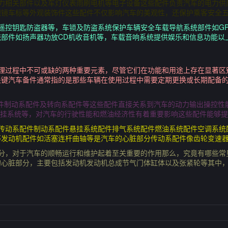
力相关部件以及车灯仪表雨刷电机等电子设备这些配件负责汽车的电力供
镜车标等外观装饰件这些配件不仅影响汽车的美观性，还保护乘客安全五
遥控钥匙防盗器等，车锁及防盗系统保护车辆安全车载导航系统部件如G
部件如扬声器功放CD机收音机等，车载音响系统提供娱乐和信息功能以
修理过程中不可或缺的两种重要元素，尽管它们在功能和用途上存在显著区
关键汽车备件通常指的是那些车辆在使用过程中需要定期更换或长期配备
配件制动系配件及转向系配件等这些配件直接关系到汽车的动力输出操控性
悬挂系统等，对汽车的行驶性能和燃油经济性有着重要影响这些配件能够
件传动系配件制动系配件悬挂系统配件排气系统配件燃油系统配件空调系统
等发动机配件如活塞连杆曲轴等是汽车的心脏部分传动系配件像齿轮变速
部分，对于汽车的顺畅运行和维护起着至关重要的作用那么，究竟有哪些常
的心脏部分，主要包括发动机发动机总成节气门体缸体以及张紧轮等其中