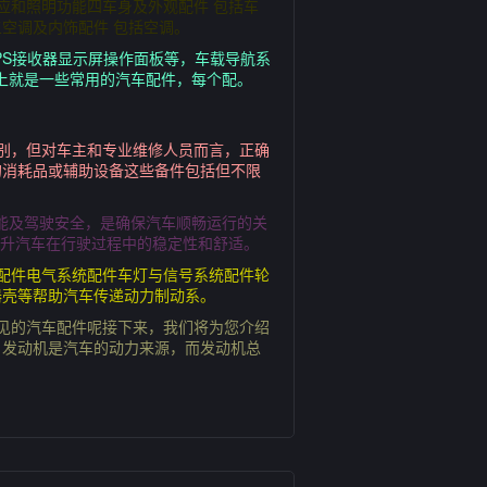
应和照明功能四车身及外观配件 包括车
空调及内饰配件 包括空调。
PS接收器显示屏操作面板等，车载导航系
上就是一些常用的汽车配件，每个配。
别，但对车主和专业维修人员而言，正确
的消耗品或辅助设备这些备件包括但不限
能及驾驶安全，是确保汽车顺畅运行的关
提升汽车在行驶过程中的稳定性和舒适。
配件电气系统配件车灯与信号系统配件轮
器壳等帮助汽车传递动力制动系。
见的汽车配件呢接下来，我们将为您介绍
，发动机是汽车的动力来源，而发动机总