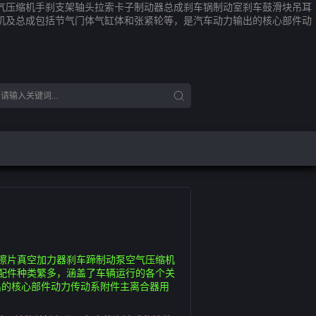
气压缩机手刹支架轴头拉索卡子制动器总成刹车锅制动室刹车鼓滑块吊耳
机及总成包括节气门体气缸体和张紧轮等，是汽车动力输出的核心部件动
擦片真空加力器刹车蹄制动泵空气压缩机
配件种类繁多，涵盖了车辆运行的各个关
出的核心部件动力传动系附件主离合器用