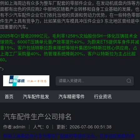
例如上海周边有众多为整车厂配套的零部件企业，在发动机底盘内饰等方
面都有出色的供应商2 中部地区随着产业转移和自身工业基础的发展，也
有不少汽车配件企业它们依托当地的资源和劳动力优势，在一些特色零部
件生产上具有竞争力，比如某些汽车模具冲压件企业3 东北地区曾经是中
国重要的汽车。
2025年Q1营收2099亿元，毛利率1258%文灿股份SH一体化压铸技术全
球领先，6000T压铸单元量产效率提升40%，为蔚来ET5提供车身件并减
重15%，客户包括特斯拉蔚来理想等旭升集团SH特斯拉核心供应商，占
上海工厂采购量40%，热管理系统降耗20%，客户以特斯拉为主占比超
60。
">
首页
汽车配件批发
汽车精密零件
行业资讯
汽车配件生产公司排名
作者:admin
人气：0
更新：2026-07-06 00:51:38
例如上海周边有众多为整车厂配套的零部件企业，在发动机底盘内饰