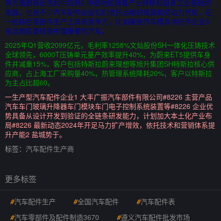
等方面都有出色的供应商2 中部地区随着产业转移和自身工业基础的
发展，也有不少汽车配件企业它们依托当地的资源和劳动力优势，在
一些特色零部件生产上具有竞争力，比如某些汽车模具冲压件企业3
东北地区曾经是中国重要的汽车。
2025年Q1营收2099亿元，毛利率1258%文灿股份SH一体化压铸技术
全球领先，6000T压铸单元量产效率提升40%，为蔚来ET5提供车身
件并减重15%，客户包括特斯拉蔚来理想等旭升集团SH特斯拉核心供
应商，占上海工厂采购量40%，热管理系统降耗20%，客户以特斯拉
为主占比超60。
一生产型汽车配件企业1 大丰广振汽车部件有限公司#8226 主营产品
汽车车门玻璃升降器车门模块车门电子控制系统装置等#8226 企业优
势具备从设计开发到验证的全链条研发能力，计划加大本土化产业布
局#8226 最新动态2024年开足马力扩产增效，依托技术和营销体系提
升产能2 盐城势于。
标签：
汽车配件生产商
更多标签
#
汽车配件生产
#
全国汽车配件
#
汽车配件表
#
汽车零部件及配件制造3670
#
遵义汽车配件批发市场