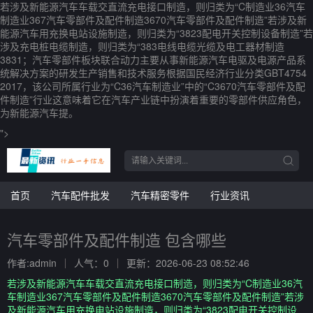
若涉及新能源汽车车载交直流充电接口制造，则归类为“C制造业36汽车
制造业367汽车零部件及配件制造3670汽车零部件及配件制造”若涉及新
能源汽车用充换电站设施制造，则归类为“3823配电开关控制设备制造”若
涉及充电桩电缆制造，则归类为“383电线电缆光缆及电工器材制造
3831；汽车零部件板块联合动力主要从事新能源汽车电驱及电源产品系
统解决方案的研发生产销售和技术服务根据国民经济行业分类GBT4754
2017，该公司所属行业为“C36汽车制造业”中的“C3670汽车零部件及配
件制造”行业这意味着它在汽车产业链中扮演着重要的零部件供应角色，
为新能源汽车提。
">
首页
汽车配件批发
汽车精密零件
行业资讯
汽车零部件及配件制造 包含哪些
作者:admin
人气：0
更新：2026-06-23 08:52:46
若涉及新能源汽车车载交直流充电接口制造，则归类为“C制造业36汽
车制造业367汽车零部件及配件制造3670汽车零部件及配件制造”若涉
及新能源汽车用充换电站设施制造，则归类为“3823配电开关控制设