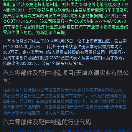
备制造”若涉及充电桩电缆制造，则归类为“383电线电缆光缆及电工器
材制造3831；汽车零部件板块联合动力主要从事新能源汽车电驱及电
源产品系统解决方案的研发生产销售和技术服务根据国民经济行业分
类GBT4754 2017，该公司所属行业为“C36汽车制造业”中的“C3670
汽车零部件及配件制造”行业这意味着它在汽车产业链中扮演着重要的
零部件供应角色，为新能源汽车提。
一基本信息公司成立于2014年6月25日，位于上海市宝山区，营业期
限至2034年6月24日，目前处于开业状态注册资本与实缴资本均为
300万元，企业类型为自然人投资或控股的有限责任公司，所属行业
为汽车零部件及配件制造C3670法定代表人及实际控制人为丁敬寿，
持股比例333333%，另有4名股东各持股16。
汽车零部件及配件制造项目(天津众德实业有限公
司)
核心业务与技术能力公司所属行业为汽车零部件及配件制造C3670，
核心业务涵盖研发生产加工及销售汽车零部件，同时经销塑料制品金
属制品，并开展自有房屋租赁其技术能力突出，专注于塑料零部件的
模具制造与产品制造，具备零部件同步设计开发模具设计制造专用工
装开发等全流程能力，可为客户提供从。
汽车零部件及配件制造的行业代码
1、行业分类从行业角度来看，大明电子专注于汽车电子零部件配套领