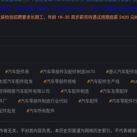
厂 诚聘 打磨工电焊工 工作时间上午730 – 下午1730需配合白夜班
验招聘要求长期工，年龄 18–35 周岁薪资待遇试用期底薪 2420 元
#
汽车配件表
#
汽车零部件及配件制造3670
#
遵义汽车配件
太原汽车配件批发
#
汽车零部件规格
#
汽车配件生产线
#
s
欧得精密汽车配件有限公司
#
汽车配件制造
#
汽车及零配件
件厂
#
汽车零部件制造行业代码
#
汽车配件
#
汽车零配件
配件批发
#
汽车所有配件
的作者无关，不对其内容负责。本历史页面谨为网络历史索引，不代表被