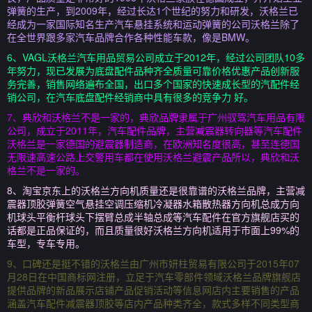
弹簧的生产，到2009年，经过长达1个世纪的努力和研发，沃格兰已
经成为一家国际知名生产汽车悬挂系统和运动弹簧的公司沃格兰除了
在全世界跟多家汽车品牌合作各种性能车款，像是BMW。
6、VAGL沃格兰汽车用品贸易公司成立于2012年，经过公司团队10多
年努力，现已发展为底盘配件品种齐全质量可靠价格优惠产品创新服
务完善，销售网络遍布全国，出口多个国家的快速成长型的汽配件经
销公司，在汽车底盘配件经销商中具有很多的竞争力 好。
7、典欣和沃格兰不是一家的，典欣品牌隶属于广州驭驾汽车用品有限
公司，成立于2011年，汽车配件品牌，主营减震器转向器等汽车配件
沃格兰是一家德国的避震器制造商，在欧洲知名度很高，甚至连德国
无限速高速公路上交警用车都在使用沃格兰避震产品所以，典欣和沃
格兰不是一家的。
8、淘宝京东上的沃格兰方向机质量还是很靠谱的沃格兰品牌，主营减
震器顶胶弹簧空气悬挂空调压缩机冷凝器水箱散热器方向机总成方向
机球头平衡杆球头下摆臂总成半轴总成等汽车配件在官方旗舰店买的
话都是正品保证的，而且质量很好沃格兰方向机适用于市面上99%的
车型，专车专用。
9、口碑还是挺不错的沃格兰由广州市妍柱贸易有限公司于2015年07
月28日在中国商标网注册，立足于汽车零部件领域沃格兰品牌旗舰店
提供品牌的新品展示店铺产品促销活动等信息网店内主要销售的产品
涵盖汽车配件减震器顶胶等店内产品种类齐全，款式多样不同类型商