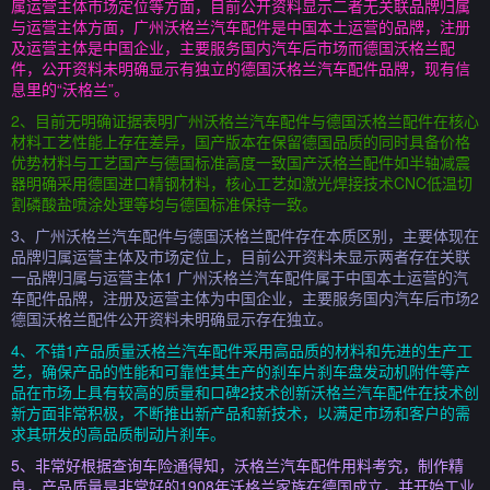
属运营主体市场定位等方面，目前公开资料显示二者无关联品牌归属
与运营主体方面，广州沃格兰汽车配件是中国本土运营的品牌，注册
及运营主体是中国企业，主要服务国内汽车后市场而德国沃格兰配
件，公开资料未明确显示有独立的德国沃格兰汽车配件品牌，现有信
息里的“沃格兰”。
2、目前无明确证据表明广州沃格兰汽车配件与德国沃格兰配件在核心
材料工艺性能上存在差异，国产版本在保留德国品质的同时具备价格
优势材料与工艺国产与德国标准高度一致国产沃格兰配件如半轴减震
器明确采用德国进口精钢材料，核心工艺如激光焊接技术CNC低温切
割磷酸盐喷涂处理等均与德国标准保持一致。
3、广州沃格兰汽车配件与德国沃格兰配件存在本质区别，主要体现在
品牌归属运营主体及市场定位上，目前公开资料未显示两者存在关联
一品牌归属与运营主体1 广州沃格兰汽车配件属于中国本土运营的汽
车配件品牌，注册及运营主体为中国企业，主要服务国内汽车后市场2
德国沃格兰配件公开资料未明确显示存在独立。
4、不错1产品质量沃格兰汽车配件采用高品质的材料和先进的生产工
艺，确保产品的性能和可靠性其生产的刹车片刹车盘发动机附件等产
品在市场上具有较高的质量和口碑2技术创新沃格兰汽车配件在技术创
新方面非常积极，不断推出新产品和新技术，以满足市场和客户的需
求其研发的高品质制动片刹车。
5、非常好根据查询车险通得知，沃格兰汽车配件用料考究，制作精
良，产品质量是非常好的1908年沃格兰家族在德国成立，并开始工业