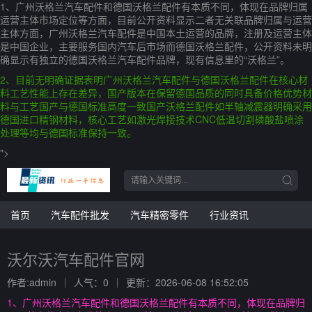
1、广州沃格兰汽车配件和德国沃格兰配件有本质不同，体现在品牌归属
运营主体市场定位等方面，目前公开资料显示二者无关联品牌归属与运营
主体方面，广州沃格兰汽车配件是中国本土运营的品牌，注册及运营主体
是中国企业，主要服务国内汽车后市场而德国沃格兰配件，公开资料未明
确显示有独立的德国沃格兰汽车配件品牌，现有信息里的“沃格兰”。
2、目前无明确证据表明广州沃格兰汽车配件与德国沃格兰配件在核心材
料工艺性能上存在差异，国产版本在保留德国品质的同时具备价格优势材
料与工艺国产与德国标准高度一致国产沃格兰配件如半轴减震器明确采用
德国进口精钢材料，核心工艺如激光焊接技术CNC低温切割磷酸盐喷涂
处理等均与德国标准保持一致。
">
首页
汽车配件批发
汽车精密零件
行业资讯
沃尔沃汽车配件官网
作者:admin
人气：0
更新：2026-06-08 16:52:05
1、广州沃格兰汽车配件和德国沃格兰配件有本质不同，体现在品牌归