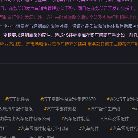
14日，商务部印发汽车销售管理办法下称，同日在商务部召开发布会指出
件再制造行业的发展此外，近年来随着道路交通安全法及实施细则相继出台
生产企业与消费者与经销商的渠道对接，保证产品质量和价格体系售后服务
，变相要求经销商采购配件，造成4S经销商库存积压问题严重比如，前
道\业态出现，是市场和企业竞争与博弃的结果 商务部日前正式颁布汽车
#
汽车配件表
#
汽车零部件及配件制造3670
#
遵义汽车配件
太原汽车配件批发
#
汽车零部件规格
#
汽车配件生产线
#
s
欧得精密汽车配件有限公司
#
汽车配件制造
#
汽车及零配件
件厂
#
汽车零部件制造行业代码
#
汽车配件
#
汽车零配件