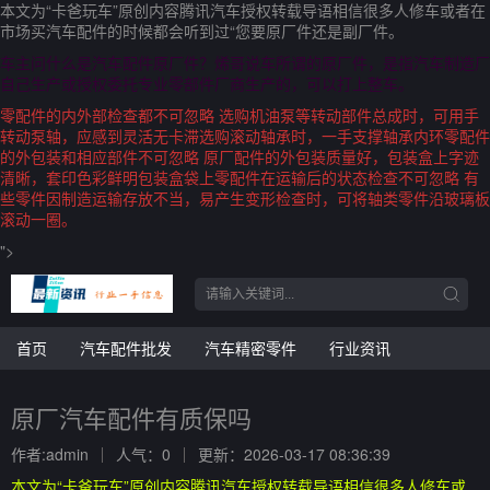
本文为“卡爸玩车”原创内容腾讯汽车授权转载导语相信很多人修车或者在
市场买汽车配件的时候都会听到过“您要原厂件还是副厂件。
车主问什么是汽车配件原厂件？烯哥说车所谓的原厂件，是指汽车制造厂
自己生产或授权委托专业零部件厂商生产的，可以打上整车。
零配件的内外部检查都不可忽略 选购机油泵等转动部件总成时，可用手
转动泵轴，应感到灵活无卡滞选购滚动轴承时，一手支撑轴承内环零配件
的外包装和相应部件不可忽略 原厂配件的外包装质量好，包装盒上字迹
清晰，套印色彩鲜明包装盒袋上零配件在运输后的状态检查不可忽略 有
些零件因制造运输存放不当，易产生变形检查时，可将轴类零件沿玻璃板
滚动一圈。
">
首页
汽车配件批发
汽车精密零件
行业资讯
原厂汽车配件有质保吗
作者:admin
人气：0
更新：2026-03-17 08:36:39
本文为“卡爸玩车”原创内容腾讯汽车授权转载导语相信很多人修车或