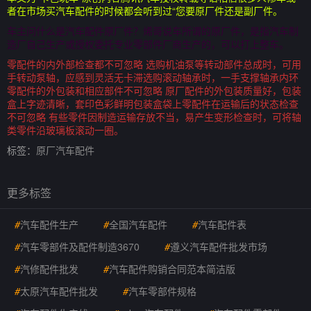
者在市场买汽车配件的时候都会听到过“您要原厂件还是副厂件。
车主问什么是汽车配件原厂件？烯哥说车所谓的原厂件，是指汽车制
造厂自己生产或授权委托专业零部件厂商生产的，可以打上整车。
零配件的内外部检查都不可忽略 选购机油泵等转动部件总成时，可用
手转动泵轴，应感到灵活无卡滞选购滚动轴承时，一手支撑轴承内环
零配件的外包装和相应部件不可忽略 原厂配件的外包装质量好，包装
盒上字迹清晰，套印色彩鲜明包装盒袋上零配件在运输后的状态检查
不可忽略 有些零件因制造运输存放不当，易产生变形检查时，可将轴
类零件沿玻璃板滚动一圈。
标签：
原厂汽车配件
更多标签
#
汽车配件生产
#
全国汽车配件
#
汽车配件表
#
汽车零部件及配件制造3670
#
遵义汽车配件批发市场
#
汽修配件批发
#
汽车配件购销合同范本简洁版
#
太原汽车配件批发
#
汽车零部件规格